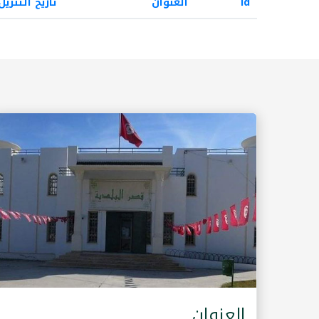
id
العنوان
تاريخ التنزيل
العنوان