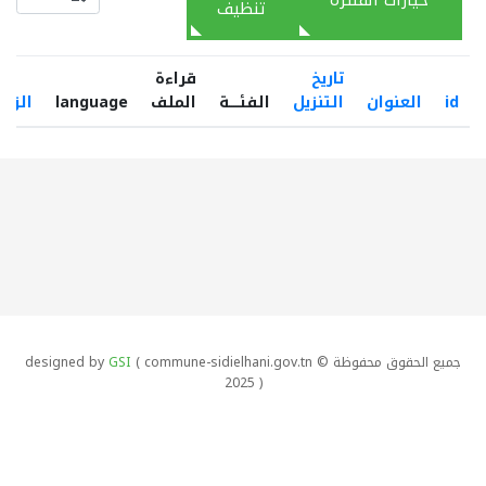
خيارات الفلترة
تنظيف
تاريخ
قراءة
id
العنوان
التنزيل
الفئـــــة
الملف
language
الزيا
جميع الحقوق محفوظة designed by
( commune-sidielhani.gov.tn ©
GSI
2025 )