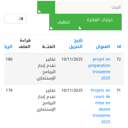
خيارات الفلترة
تنظيف
تاريخ
قراءة
id
العنوان
التنزيل
الفئـــــة
الملف
الزيارا
72
projet en
10/11/2025
تقارير
180
preparation
تقدم إنجاز
troisieme
البرنامج
2025
الإستثماري
71
Projets en
10/11/2025
تقارير
179
cours de
تقدم إنجاز
mise en
البرنامج
œuvre
الإستثماري
troisieme
2025