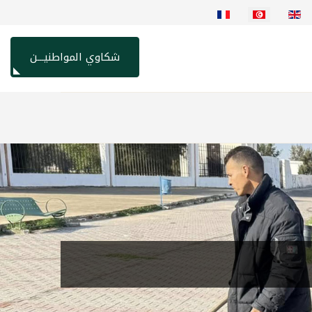
اختر لغتك
شكاوي المواطنيـــن