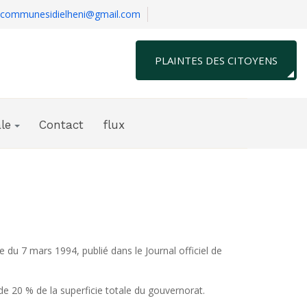
communesidielheni@gmail.com
PLAINTES DES CITOYENS
le
Contact
flux
ate du 7 mars 1994,
publié dans le Journal officiel de
.Sidi El Hani est l'une des plus grandes délégations du gouvernorat de Sousse en termes de superficie, représentant plus de 20 % de la superficie totale du gouvernorat