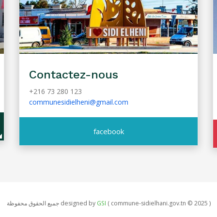
Contactez-nous
+216 73 280 123
communesidielheni@gmail.com
facebook
جميع الحقوق محفوظة designed by
GSI
( commune-sidielhani.gov.tn © 2025 )