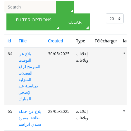
FILTER OPTIONS
CLEAR
id
Title
Created
Type
Télécharger
lan
*
إعلانات
30/05/2025
بلاغ عن
64
وبلاغات
التوقيت
المبرمج لرفع
الفضلات
المنزلية
بمناسبة عيد
الإضحى
المبارك
*
إعلانات
28/05/2025
بلاغ عن حملة
65
وبلاغات
نظافة بمقبرة
سيدي ابراهيم